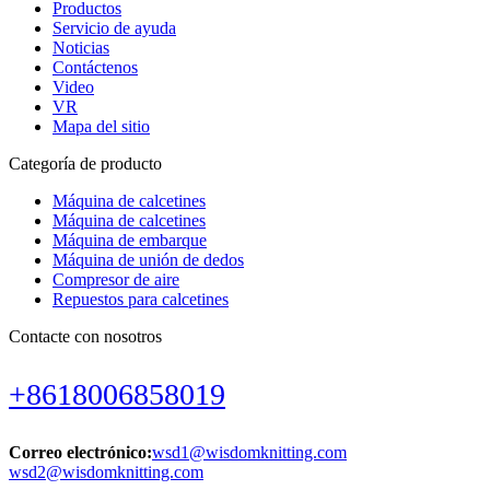
Productos
Servicio de ayuda
Noticias
Contáctenos
Video
VR
Mapa del sitio
Categoría de producto
Máquina de calcetines
Máquina de calcetines
Máquina de embarque
Máquina de unión de dedos
Compresor de aire
Repuestos para calcetines
Contacte con nosotros
+8618006858019
Correo electrónico:
wsd1@wisdomknitting.com
wsd2@wisdomknitting.com