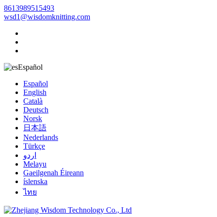
8613989515493
wsd1@wisdomknitting.com
Español
Español
English
Català
Deutsch
Norsk
日本語
Nederlands
Türkçe
اردو
Melayu
Gaeilgenah Éireann
íslenska
ไทย